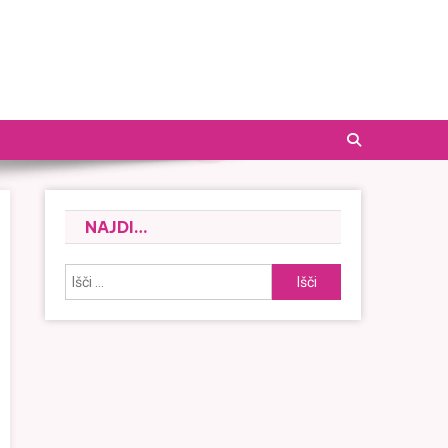
NAJDI…
Išči: