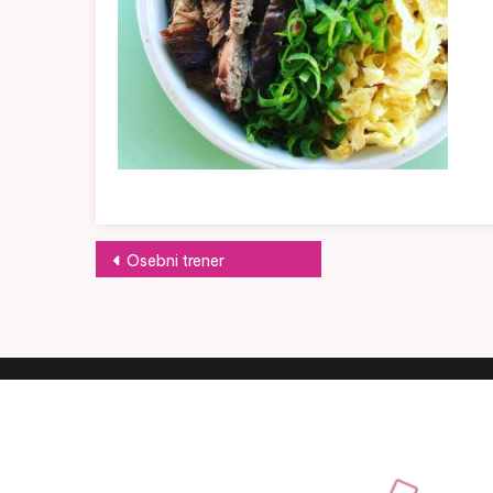
Navigacija prispevka
Osebni trener